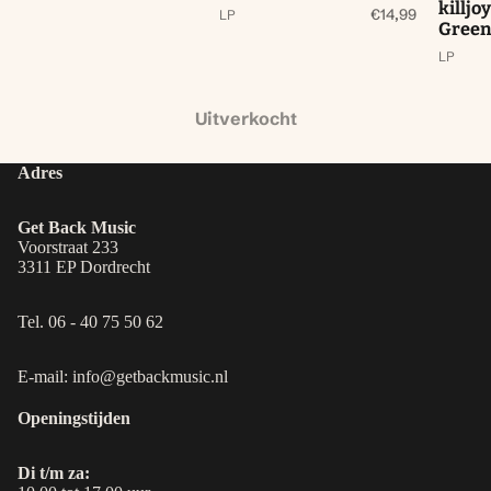
killjo
€14,99
LP
Green
LP
Uitverkocht
Adres
Get Back Music
Voorstraat 233
3311 EP Dordrecht
Tel. 06 - 40 75 50 62
E-mail: info@getbackmusic.nl
Openingstijden
Di t/m za: