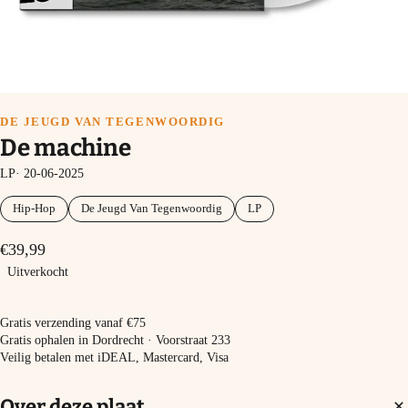
DE JEUGD VAN TEGENWOORDIG
De machine
LP· 20-06-2025
Hip-Hop
De Jeugd Van Tegenwoordig
LP
€39,99
Uitverkocht
Uitverkocht
Gratis verzending vanaf €75
Gratis ophalen in Dordrecht · Voorstraat 233
Veilig betalen met iDEAL, Mastercard, Visa
Over deze plaat