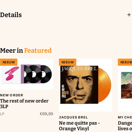
Details
Meer in
Featured
NIEUW
NIEUW
NIEU
NEW ORDER
The rest of new order
3LP
€69,99
LP
JACQUES BREL
MY CH
Ne me quitte pas -
Danger
Orange Vinyl
lives 