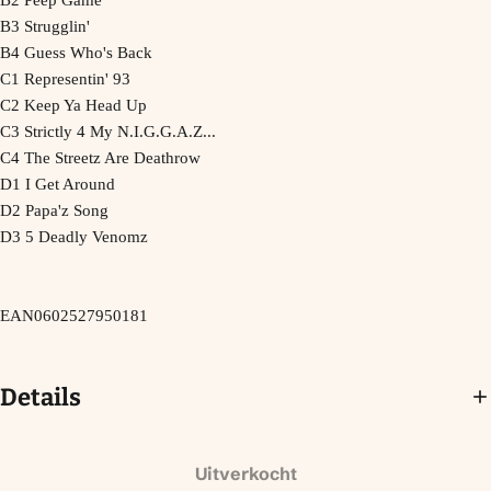
B2 Peep Game
B3 Strugglin'
B4 Guess Who's Back
C1 Representin' 93
C2 Keep Ya Head Up
C3 Strictly 4 My N.I.G.G.A.Z...
C4 The Streetz Are Deathrow
D1 I Get Around
D2 Papa'z Song
D3 5 Deadly Venomz
EAN
0602527950181
Details
Uitverkocht