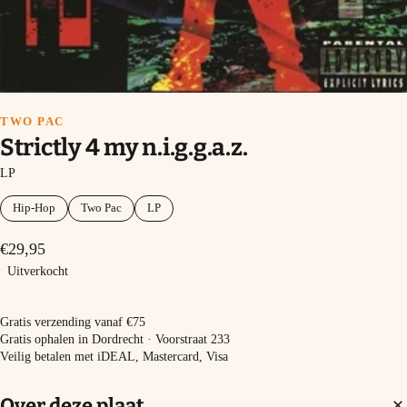
TWO PAC
Strictly 4 my n.i.g.g.a.z.
LP
Hip-Hop
Two Pac
LP
€29,95
Uitverkocht
Uitverkocht
Gratis verzending vanaf €75
Gratis ophalen in Dordrecht · Voorstraat 233
Veilig betalen met iDEAL, Mastercard, Visa
Over deze plaat