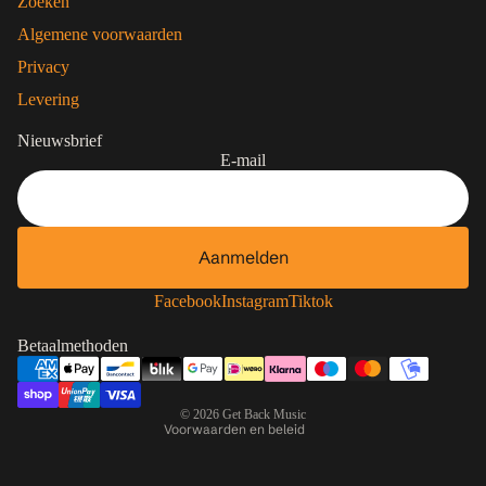
Zoeken
Algemene voorwaarden
Privacy
Levering
Nieuwsbrief
E-mail
Aanmelden
Contactgegevens
Privacybeleid
Facebook
Instagram
Tiktok
Terugbetalingsbeleid
Betaalmethoden
Algemene voorwaarden
Verzendbeleid
© 2026
Get Back Music
Voorwaarden en beleid