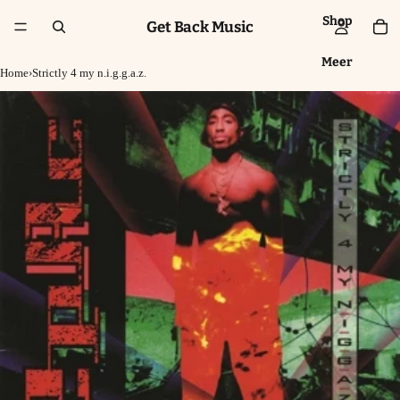
Shop
Get Back Music
Meer
Home
›
Strictly 4 my n.i.g.g.a.z.