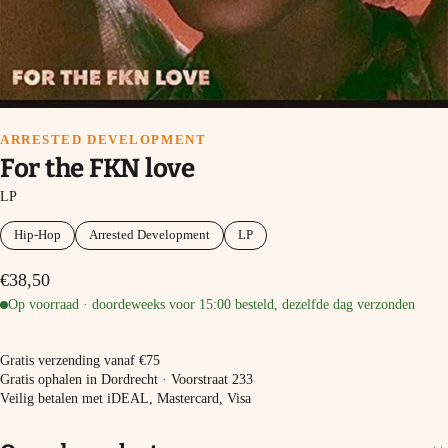
ARRESTED DEVELOPMENT
For the FKN love
LP
Hip-Hop
Arrested Development
LP
€38,50
Op voorraad · doordeweeks voor 15:00 besteld, dezelfde dag verzonden
−
+
In winkelmand
Gratis verzending vanaf €75
Gratis ophalen in Dordrecht · Voorstraat 233
Veilig betalen met iDEAL, Mastercard, Visa