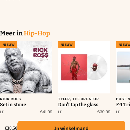
Meer in
Hip-Hop
NIEUW
NIEUW
NIEU
RICK ROSS
TYLER, THE CREATOR
POST 
Set in stone
Don’t tap the glass
F-1 Tr
€41,99
€39,99
LP
LP
LP
In winkelmand
€38,50