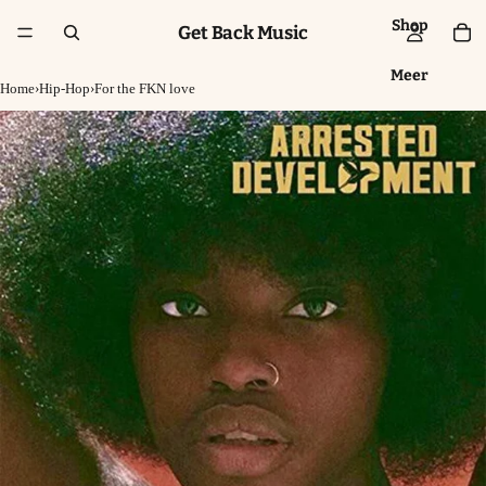
Shop
Get Back Music
Meer
Home
›
Hip-Hop
›
For the FKN love