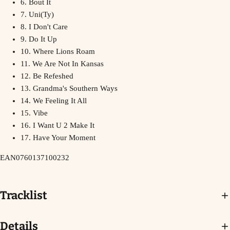
6. Bout It
7. Uni(Ty)
8. I Don't Care
9. Do It Up
10. Where Lions Roam
11. We Are Not In Kansas
12. Be Refeshed
13. Grandma's Southern Ways
14. We Feeling It All
15. Vibe
16. I Want U 2 Make It
17. Have Your Moment
EAN
0760137100232
Tracklist
Details