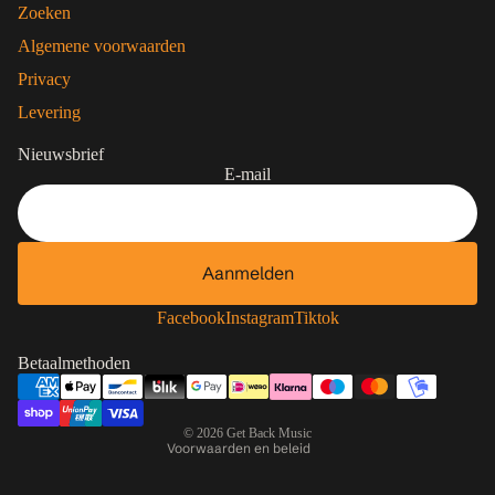
Zoeken
Algemene voorwaarden
Privacy
Levering
Nieuwsbrief
E-mail
Aanmelden
Contactgegevens
Privacybeleid
Facebook
Instagram
Tiktok
Terugbetalingsbeleid
Betaalmethoden
Algemene voorwaarden
Verzendbeleid
© 2026
Get Back Music
Voorwaarden en beleid