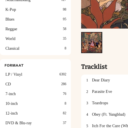
K-Pop
98
Blues
95
Reggae
58
World
35
Classical
8
Tracklist
FORMAAT
LP / Vinyl
6392
1
Dear Diary
CD
286
2
Parasite Eve
7-inch
76
3
Teardrops
10-inch
8
12-inch
82
4
Obey (Ft. Yungblud)
DVD & Blu-ray
37
5
Itch For the Cure (W