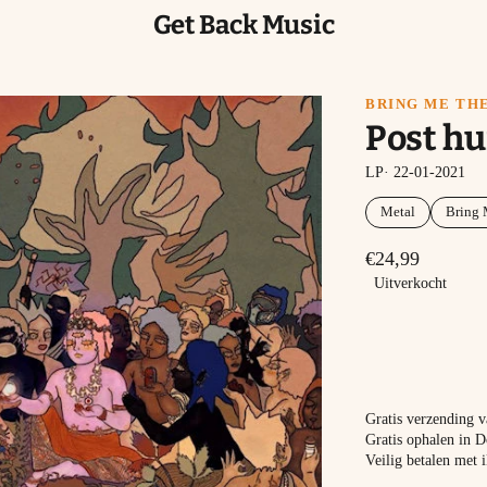
Get Back Music
BRING ME TH
Post hu
LP· 22-01-2021
Metal
Bring 
€24,99
Uitverkocht
Gratis verzending 
Gratis ophalen in D
Veilig betalen met