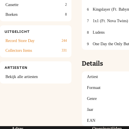
Cassette
2
6
Kingslayer (Ft. Babym
Boeken
8
7
1x1 (Ft. Nova Twins)
UITGELICHT
8
Ludens
Record Store Day
244
9
One Day the Only Butt
Collectors Items
331
Details
ARTIESTEN
Bekijk alle artiesten
Artiest
Formaat
Genre
Jaar
EAN
Adres
Openingstijden