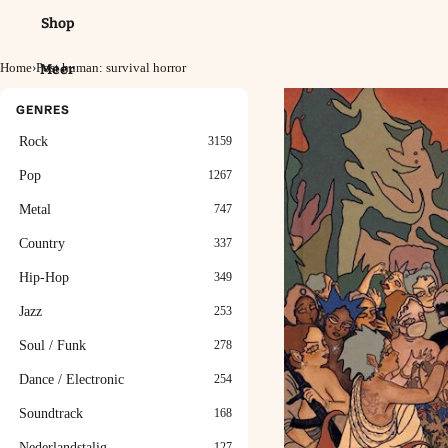
Shop
Home
›
Post human: survival horror
Meer
GENRES
Rock
3159
Pop
1267
Metal
747
Country
337
Hip-Hop
349
Jazz
253
Soul / Funk
278
Dance / Electronic
254
Soundtrack
168
Nederlandstalig
127