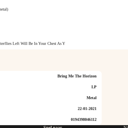
etal)
erflies Left Will Be In Your Chest As Y
Bring Me The Horizon
LP
Metal
22-01-2021
0194398046112
Snel naar
Ni