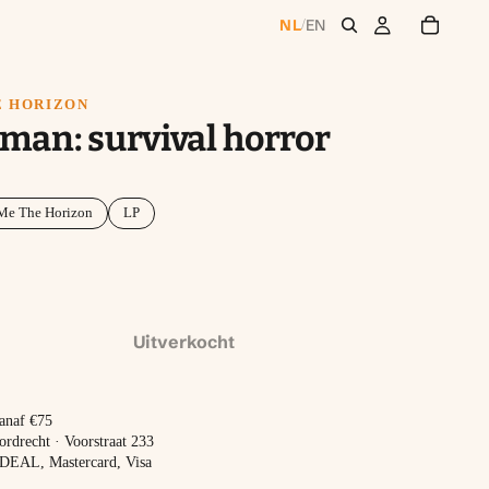
NL
EN
/
E HORIZON
man: survival horror
Me The Horizon
LP
Uitverkocht
vanaf €75
ordrecht · Voorstraat 233
 iDEAL, Mastercard, Visa