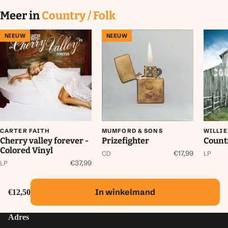
Meer in
Country / Folk
NIEUW
NIEUW
CARTER FAITH
MUMFORD & SONS
WILLIE
Cherry valley forever -
Prizefighter
Count
Colored Vinyl
€17,99
CD
LP
€37,99
LP
In winkelmand
€12,50
Adres