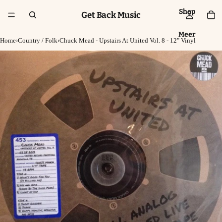
Shop
Get Back Music
Meer
Home
›
Country / Folk
›
Chuck Mead - Upstairs At United Vol. 8 - 12" Vinyl