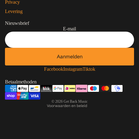
Privacy
Levering
Nieuwsbrief
E-mail
Aanmelden
Contactgegevens
Privacybeleid
Facebook
Instagram
Tiktok
Terugbetalingsbeleid
Betaalmethoden
Algemene voorwaarden
Verzendbeleid
© 2026
Get Back Music
Voorwaarden en beleid