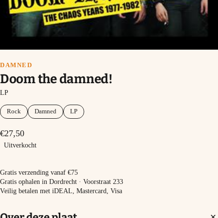
DAMNED
Doom the damned!
LP
Rock
Damned
LP
€27,50
Uitverkocht
Uitverkocht
Gratis verzending vanaf €75
Gratis ophalen in Dordrecht · Voorstraat 233
Veilig betalen met iDEAL, Mastercard, Visa
Over deze plaat