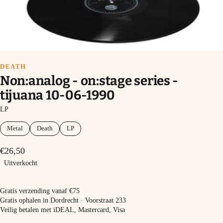
DEATH
Non:analog - on:stage series -
tijuana 10-06-1990
LP
Metal
Death
LP
€26,50
Uitverkocht
Uitverkocht
Gratis verzending vanaf €75
Gratis ophalen in Dordrecht · Voorstraat 233
Veilig betalen met iDEAL, Mastercard, Visa