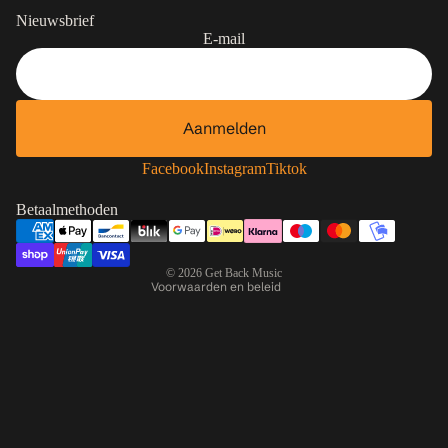
Nieuwsbrief
E-mail
Aanmelden
Contactgegevens
Privacybeleid
Facebook
Instagram
Tiktok
Terugbetalingsbeleid
Betaalmethoden
Algemene voorwaarden
Verzendbeleid
© 2026
Get Back Music
Voorwaarden en beleid