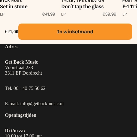
RICK ROSS
TYLER, THE CREATOR
POST 
Set in stone
Don’t tap the glass
F-1 Tr
€41,99
€39,99
LP
LP
LP
In winkelmand
€21,00
Adres
Get Back Music
Voorstraat 233
3311 EP Dordrecht
Tel. 06 - 40 75 50 62
E-mail: info@getbackmusic.nl
Openingstijden
Di t/m za:
10.00 tot 17.00 uur.