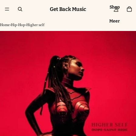
Shop
Get Back Music
Meer
Home
›
Hip-Hop
›
Higher self