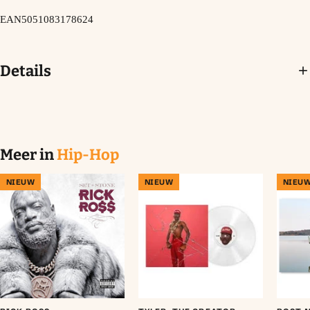
EAN
5051083178624
Details
Meer in
Hip-Hop
NIEUW
NIEUW
NIEU