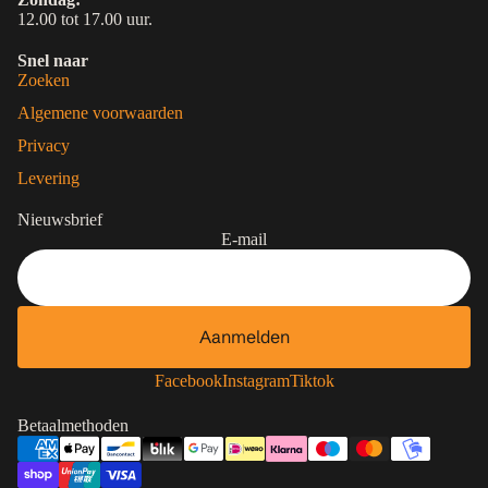
12.00 tot 17.00 uur.
Snel naar
Zoeken
Algemene voorwaarden
Privacy
Levering
Nieuwsbrief
E-mail
Aanmelden
Contactgegevens
Privacybeleid
Facebook
Instagram
Tiktok
Terugbetalingsbeleid
Betaalmethoden
Algemene voorwaarden
Verzendbeleid