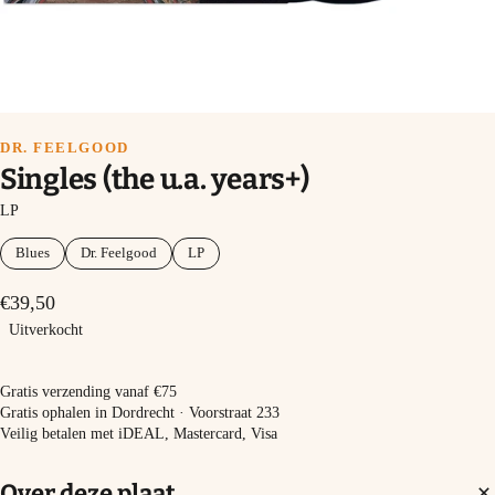
DR. FEELGOOD
Singles (the u.a. years+)
LP
Blues
Dr. Feelgood
LP
€39,50
Uitverkocht
Uitverkocht
Gratis verzending vanaf €75
Gratis ophalen in Dordrecht · Voorstraat 233
Veilig betalen met iDEAL, Mastercard, Visa
Over deze plaat