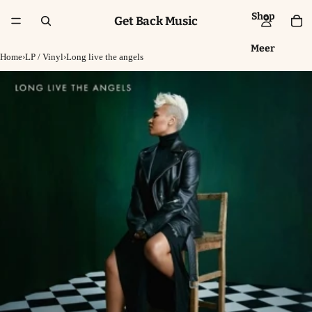
Shop
Get Back Music
Meer
Home
›
LP / Vinyl
›
Long live the angels