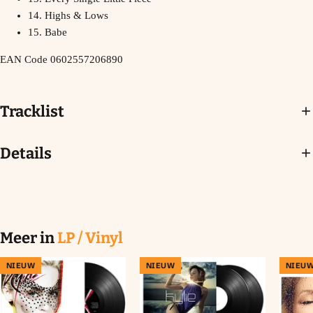
14. Highs & Lows
15. Babe
EAN Code
0602557206890
Tracklist
Details
Meer in
LP / Vinyl
NIEUW
NIEUW
NIEU