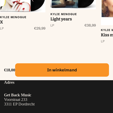
KYLIE MINOGUE
KYLIE MINOGUE
Light years
X
€38,99
LP
€29,99
LP
KYLIE
Kiss 
LP
In winkelmand
€18,00
Adres
Get Back Music
Voorstraat 233
3311 EP Dordrecht