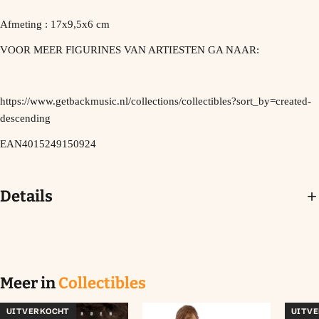
Afmeting : 17x9,5x6 cm
VOOR MEER FIGURINES VAN ARTIESTEN GA NAAR:
https://www.getbackmusic.nl/collections/collectibles?sort_by=created-
descending
EAN4015249150924
Details
Meer in
Collectibles
UITVERKOCHT
UITV