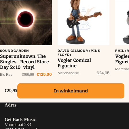
SOUNDGARDEN
DAVID GILMOUR (PINK
PHIL 
FLOYD)
Superunknown: The
Vogle
Vogler Comical
Singles - Record Store
Figur
Figurine
Day 5x 10" vinyl
Merchan
€24,95
Merchandise
€125,00
Blu Ray
€199,99
In winkelmand
€29,95
Adres
Get Back Music
Voorstraat 233