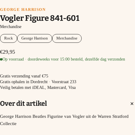
GEORGE HARRISON
Vogler Figure 841-601
Merchandise
Rock
George Harrison
Merchandise
€29,95
Op voorraad · doordeweeks voor 15:00 besteld, dezelfde dag verzonden
−
+
In winkelmand
Gratis verzending vanaf €75
Gratis ophalen in Dordrecht · Voorstraat 233
Veilig betalen met iDEAL, Mastercard, Visa
Over dit artikel
George Harrison Beatles Figurine van Vogler uit de Warren Stratford
Collectie