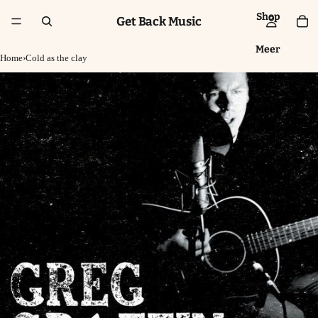
Shop
Get Back Music
Meer
Home
›
Cold as the clay