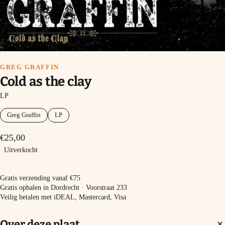
GREG GRAFFIN
Cold as the clay
LP
Greg Graffin
LP
€25,00
Uitverkocht
Uitverkocht
Gratis verzending vanaf €75
Gratis ophalen in Dordrecht · Voorstraat 233
Veilig betalen met iDEAL, Mastercard, Visa
Over deze plaat