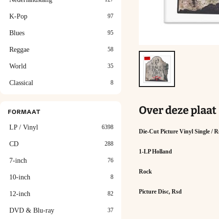
K-Pop
97
Blues
95
Reggae
58
World
35
Classical
8
Over deze plaat
FORMAAT
LP / Vinyl
6398
Die-Cut Picture Vinyl Single / 
CD
288
1-LP Holland
7-inch
76
Rock
10-inch
8
Picture Disc, Rsd
12-inch
82
DVD & Blu-ray
37