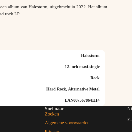
een album van Halestorm, uitgebracht in 2022. Het album
Rsd rock LP.
Halestorm
12-inch maxi-single
Rock
Hard Rock, Alternative Metal
EAN0075678641114
Snel naar
Ni
Zoeken
E-
Algemene voorwaarden
Privacy