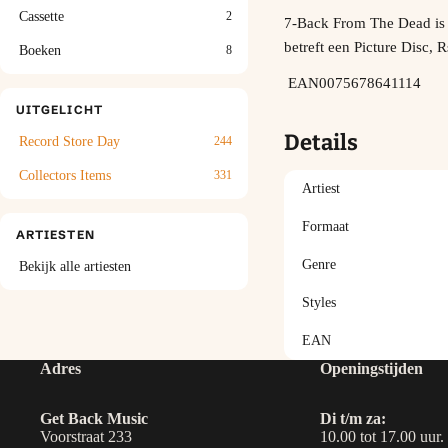
Cassette
2
7-Back From The Dead is 
betreft een Picture Disc, 
Boeken
8
EAN
0075678641114
UITGELICHT
Details
Record Store Day
244
Collectors Items
331
Artiest
Formaat
ARTIESTEN
Genre
Bekijk alle artiesten
Styles
EAN
Adres
Openingstijden
Get Back Music
Di t/m za:
Voorstraat 233
10.00 tot 17.00 uur.