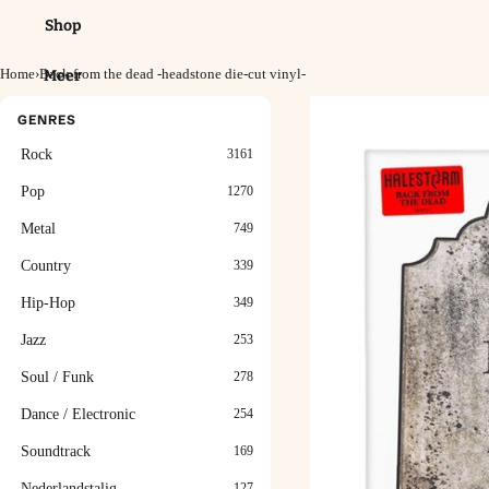
Shop
Home
›
Back from the dead -headstone die-cut vinyl-
Meer
GENRES
Rock
3161
Pop
1270
Metal
749
Country
339
Hip-Hop
349
Jazz
253
Soul / Funk
278
Dance / Electronic
254
Soundtrack
169
Nederlandstalig
127