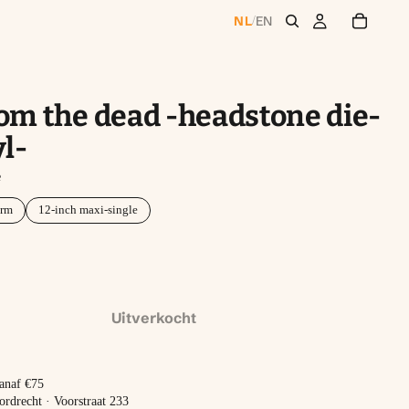
NL
EN
/
om the dead -headstone die-
yl-
e
orm
12-inch maxi-single
Uitverkocht
vanaf €75
ordrecht · Voorstraat 233