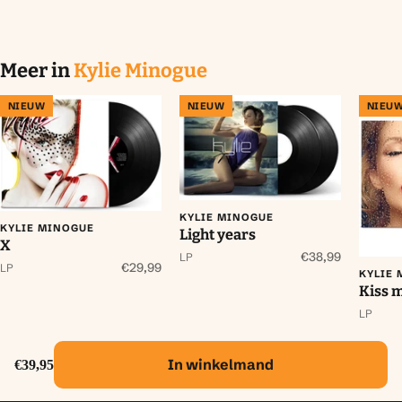
Meer in
Kylie Minogue
NIEUW
NIEUW
NIEU
KYLIE MINOGUE
KYLIE MINOGUE
Light years
X
€38,99
LP
€29,99
LP
KYLIE
Kiss 
LP
In winkelmand
€39,95