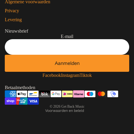
Algemene voorwaarden
Privacy
Levering
Nieuwsbrief
E-mail
Aanmelden
Contactgegevens
Privacybeleid
Facebook
Instagram
Tiktok
Terugbetalingsbeleid
Betaalmethoden
Algemene voorwaarden
Verzendbeleid
© 2026
Get Back Music
Voorwaarden en beleid