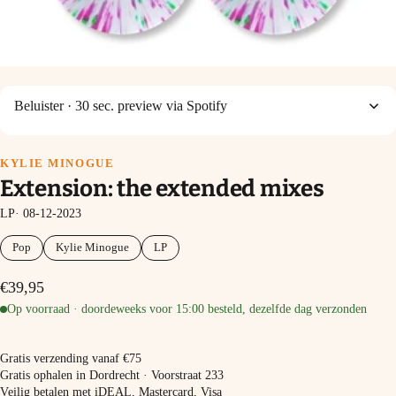
Beluister
· 30 sec. preview via Spotify
KYLIE MINOGUE
Extension: the extended mixes
LP· 08-12-2023
Pop
Kylie Minogue
LP
€39,95
Op voorraad · doordeweeks voor 15:00 besteld, dezelfde dag verzonden
−
+
In winkelmand
Gratis verzending vanaf €75
Gratis ophalen in Dordrecht · Voorstraat 233
Veilig betalen met iDEAL, Mastercard, Visa