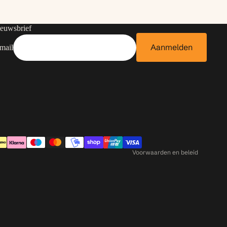
euwsbrief
Aanmelden
mail
Contactgegevens
Privacybeleid
Terugbetalingsbeleid
Algemene voorwaarden
Verzendbeleid
Voorwaarden en beleid