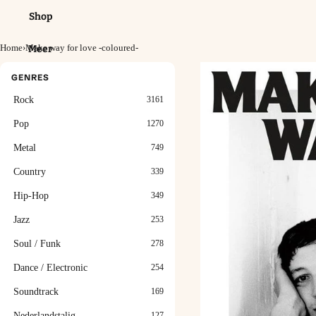
Shop
Home
›
Make way for love -coloured-
Meer
GENRES
Rock
3161
Pop
1270
Metal
749
Country
339
Hip-Hop
349
Jazz
253
Soul / Funk
278
Dance / Electronic
254
Soundtrack
169
Nederlandstalig
127