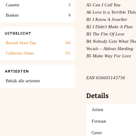
A5 Can I Call You
Cassette
2
A6 Love Is a Terrible Thi
Boeken
8
B1 I Know A Jeweller
B2 I Didn't Make A Plan
UITGELICHT
B3 The Fire Of Love
B4 Nobody Gets What Th
Record Store Day
244
Vocals – Aldous Harding
Collectors Items
331
B5 Make Way For Love
ARTIESTEN
EAN
656605143736
Bekijk alle artiesten
Details
Artiest
Formaat
Genre