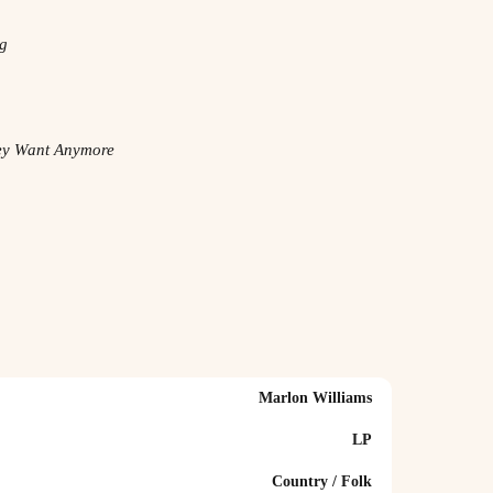
ng
ey Want Anymore
Marlon Williams
LP
Country / Folk