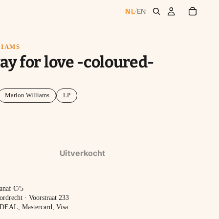
NL
EN
/
LIAMS
y for love -coloured-
Marlon Williams
LP
Uitverkocht
vanaf €75
ordrecht · Voorstraat 233
 iDEAL, Mastercard, Visa