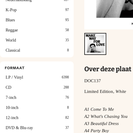
K-Pop
97
Blues
95
Reggae
58
World
35
Classical
8
Over deze plaat
FORMAAT
LP / Vinyl
6398
DOC137
CD
288
Limited Edition,
White
7-inch
76
10-inch
8
A1 Come To Me
A2 What's Chasing You
12-inch
82
A3 Beautiful Dress
DVD & Blu-ray
37
A4 Party Boy