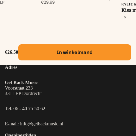
€29,99
LP
KYLIE
Kiss 
LP
In winkelmand
€26,50
Adres
Get Back Music
Voorstraat 233
3311 EP Dordrecht
Tel. 06 - 40 75 50 62
E-mail: info@getbackmusic.nl
Openingstijden