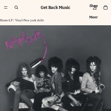
Shop
Get Back Music
Meer
Home
›
LP / Vinyl
›
New york dolls