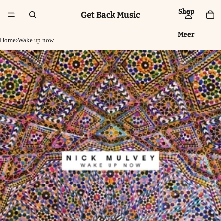
Shop
Get Back Music
Meer
Home
›
Wake up now