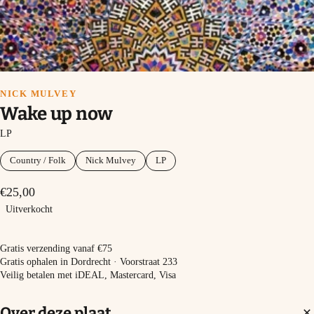
NICK MULVEY
Wake up now
LP
Country / Folk
Nick Mulvey
LP
€25,00
Uitverkocht
Uitverkocht
Gratis verzending vanaf €75
Gratis ophalen in Dordrecht · Voorstraat 233
Veilig betalen met iDEAL, Mastercard, Visa
Over deze plaat