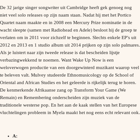
De 32 jarige singer songwriter uit Cambridge heeft gek genoeg nog
niet veel solo releases op zijn naam staan. Nadat hij met het Portico
Quartet naam maakte en in 2008 een Mercury Prize nominatie in de
wacht sleepte (samen met Radiohead en Adele) besloot hij de groep te
verlaten om in 2011 voor zichzelf te beginnen. Slechts enkele EP’s uit
2012 en 2013 en 1 studio album uit 2014 prijken op zijn solo palmares.
Als je luistert naar zijn tweede release is dat bescheiden lijstje
verbazingwekkend te noemen. Want Wake Up Now is een
weloverwogen productie van een doorgewinterd muzikant waarop veel
te beleven valt. Mulvey studeerde Ethnomusicology op de School of
Oriental and African Studies en het geleerde is rijkelijk terug te horen.
De kenmerkende Afrikaanse zang op Transform Your Game (We
Remain) en Remembering onderscheiden zijn muziek van de
traditionele westerse pop. En het aan de kaak stellen van het Europese
vluchtelingen probleem in Myela maakt het nog eens echt relevant ook.
A: