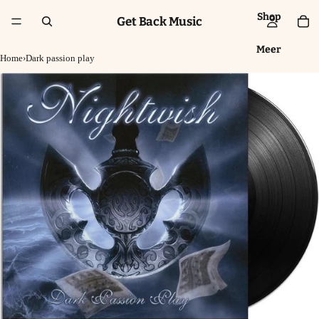
Shop
Get Back Music
Meer
Home
›
Dark passion play