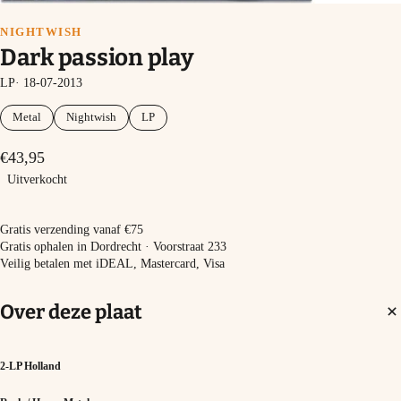
NIGHTWISH
Dark passion play
LP· 18-07-2013
Metal
Nightwish
LP
€43,95
Uitverkocht
Uitverkocht
Gratis verzending vanaf €75
Gratis ophalen in Dordrecht · Voorstraat 233
Veilig betalen met iDEAL, Mastercard, Visa
Over deze plaat
2-LP Holland