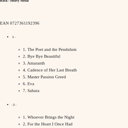
Rock / Heavy Metal
EAN 0727361192396
1 -
1. The Poet and the Pendulum
2. Bye Bye Beautiful
3. Amaranth
4. Cadence of Her Last Breath
5. Master Passion Greed
6. Eva
7. Sahara
- 2 -
1. Whoever Brings the Night
2. For the Heart I Once Had