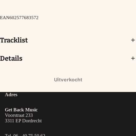
EAN
602577683572
Tracklist
Details
Uitverkocht
Adres
Get Back Music
Voorstraat 233
3311 EP Dordrecht
Tel. 06 - 40 75 50 62