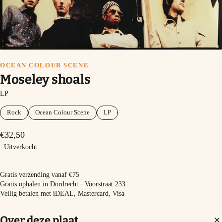
OCEAN COLOUR SCENE
Moseley shoals
LP
Rock
Ocean Colour Scene
LP
€32,50
Uitverkocht
Uitverkocht
Gratis verzending vanaf €75
Gratis ophalen in Dordrecht · Voorstraat 233
Veilig betalen met iDEAL, Mastercard, Visa
Over deze plaat