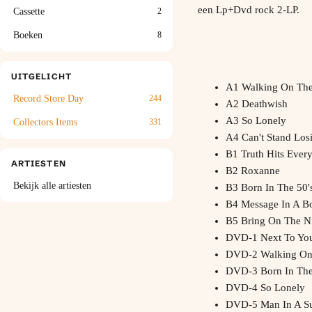
een Lp+Dvd rock 2-LP.
Cassette
2
Boeken
8
UITGELICHT
A1 Walking On Th
Record Store Day
244
A2 Deathwish
A3 So Lonely
Collectors Items
331
A4 Can't Stand Los
B1 Truth Hits Ever
ARTIESTEN
B2 Roxanne
Bekijk alle artiesten
B3 Born In The 50'
B4 Message In A Bo
B5 Bring On The N
DVD-1 Next To Yo
DVD-2 Walking O
DVD-3 Born In The 
DVD-4 So Lonely
DVD-5 Man In A Su