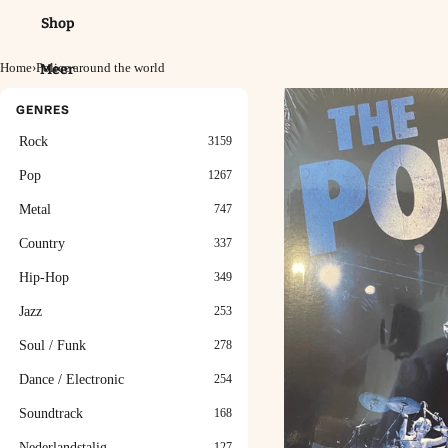
Shop
Home
›
Police around the world
Meer
GENRES
Rock
3159
Pop
1267
Metal
747
Country
337
Hip-Hop
349
Jazz
253
Soul / Funk
278
Dance / Electronic
254
Soundtrack
168
Nederlandstalig
127