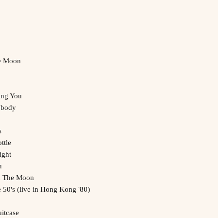
e Moon
ing You
ybody
s
ttle
ight
u
n The Moon
50's (live in Hong Kong '80)
itcase