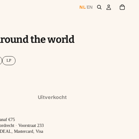
NL
EN
/
around the world
LP
Uitverkocht
vanaf €75
ordrecht · Voorstraat 233
 iDEAL, Mastercard, Visa