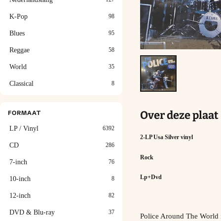
K-Pop
98
Blues
95
Reggae
58
World
35
Classical
8
Over deze plaat
FORMAAT
LP / Vinyl
6392
2-LP Usa Silver vinyl
CD
286
Rock
7-inch
76
Lp+Dvd
10-inch
8
12-inch
82
DVD & Blu-ray
37
Police Around The World i