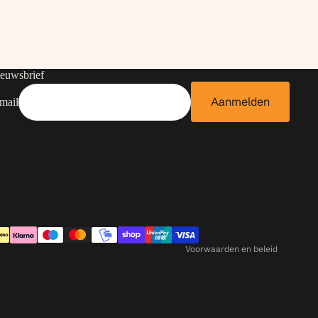
euwsbrief
Aanmelden
mail
Contactgegevens
Privacybeleid
Terugbetalingsbeleid
Algemene voorwaarden
Verzendbeleid
Voorwaarden en beleid