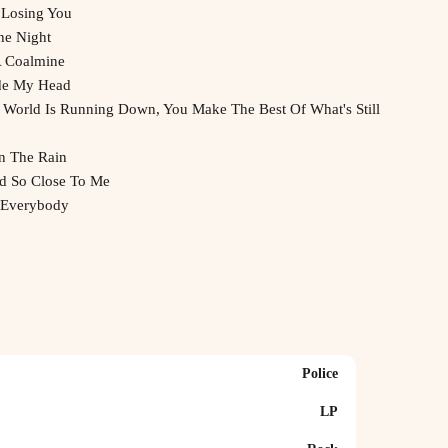
 Losing You
e Night
 Coalmine
de My Head
orld Is Running Down, You Make The Best Of What's Still
n The Rain
d So Close To Me
 Everybody
Police
LP