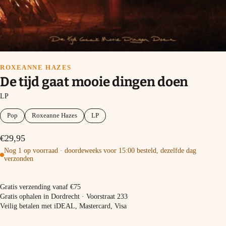
ROXEANNE HAZES
De tijd gaat mooie dingen doen
LP
Pop
Roxeanne Hazes
LP
€29,95
Nog 1 op voorraad · doordeweeks voor 15:00 besteld, dezelfde dag
verzonden
In winkelmand
Gratis verzending vanaf €75
Gratis ophalen in Dordrecht · Voorstraat 233
Veilig betalen met iDEAL, Mastercard, Visa