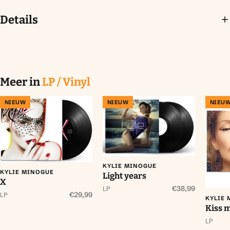
Details
Meer in
LP / Vinyl
NIEUW
NIEUW
NIEU
KYLIE MINOGUE
KYLIE MINOGUE
Light years
X
€38,99
LP
€29,99
LP
KYLIE
Kiss 
LP