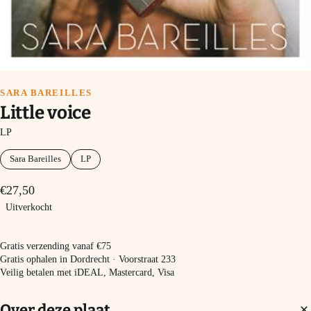
SARA BAREILLES
Little voice
LP
Sara Bareilles
LP
€27,50
Uitverkocht
Uitverkocht
Gratis verzending vanaf €75
Gratis ophalen in Dordrecht · Voorstraat 233
Veilig betalen met iDEAL, Mastercard, Visa
Over deze plaat