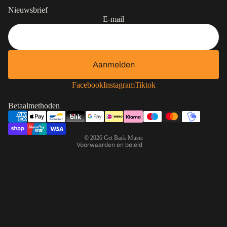
Nieuwsbrief
E-mail
Aanmelden
Contactgegevens
Privacybeleid
Facebook
Instagram
Tiktok
Terugbetalingsbeleid
Betaalmethoden
Algemene voorwaarden
Verzendbeleid
© 2026
Get Back Music
Voorwaarden en beleid