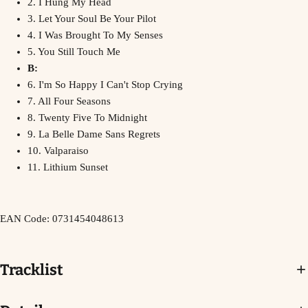
2. I Hung My Head
3. Let Your Soul Be Your Pilot
4. I Was Brought To My Senses
5. You Still Touch Me
B:
6. I'm So Happy I Can't Stop Crying
7. All Four Seasons
8. Twenty Five To Midnight
9. La Belle Dame Sans Regrets
10. Valparaiso
11. Lithium Sunset
EAN Code:
0731454048613
Tracklist