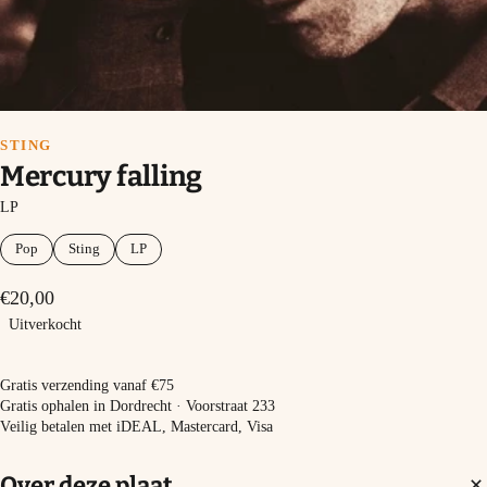
STING
Mercury falling
LP
Pop
Sting
LP
€20,00
Uitverkocht
Uitverkocht
Gratis verzending vanaf €75
Gratis ophalen in Dordrecht · Voorstraat 233
Veilig betalen met iDEAL, Mastercard, Visa
Over deze plaat