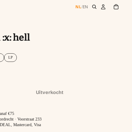
NL
EN
/
:x: hell
LP
Uitverkocht
vanaf €75
ordrecht · Voorstraat 233
 iDEAL, Mastercard, Visa