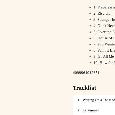
1. Preparasi a
2. Rise Up
3. Stranger I
4. Don't Nee
5. Over the 
6. House of L
7. You Want
8. Paint It Bl
9. It's All Me
10. How the 
4099964012651
Tracklist
1
Waiting On a Twist of
2
Landmines