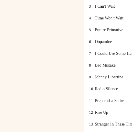
3
I Can't Wait
4
Time Won't Wait
5
Future Primative
6
Dopamine
7
I Could Use Some He
8
Bad Mistake
9
Johnny Libertine
10
Radio Silence
11
Preparasi a Salire
12
Rise Up
13
Stranger In These Ti