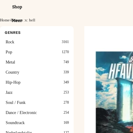
Shop
Home
›
Heaven :x: hell
Meer
GENRES
Rock
3161
Pop
1270
Metal
749
Country
339
Hip-Hop
349
Jazz
253
Soul / Funk
278
Dance / Electronic
254
Soundtrack
169
Nederlandstalig
127