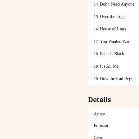
14
Don't Need Anyone
15
Over the Edge
16
House of Liars
17
You Wanted War
18
Paint It Black
19
It's All Me
20
How the End Begins
Details
Artiest
Formaat
Genre