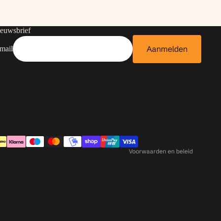
euwsbrief
Aanmelden
mail
Contactgegevens
Privacybeleid
Terugbetalingsbeleid
Algemene voorwaarden
Verzendbeleid
Voorwaarden en beleid