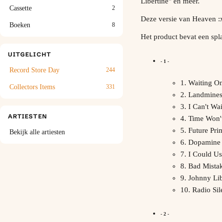
Libertine" en meer.
Cassette
2
Deze versie van Heaven :x:
Boeken
8
Het product bevat een spl
UITGELICHT
- 1 -
Record Store Day
244
1. Waiting On
Collectors Items
331
2. Landmine
3. I Can't Wai
ARTIESTEN
4. Time Won'
5. Future Pri
Bekijk alle artiesten
6. Dopamine
7. I Could U
8. Bad Mista
9. Johnny Lib
10. Radio Si
- 2 -