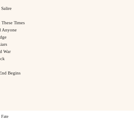
 Salire
n These Times
d Anyone
Edge
iars
ed War
ack
End Begins
 Fate