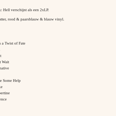
 Hell verschijnt als een 2xLP.
atter, rood & paarsblauw & blauw vinyl.
 a Twist of Fate
s
t
t Wait
mative
se Some Help
ke
ertine
lence