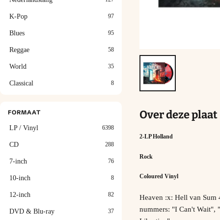
K-Pop
97
Blues
95
Reggae
58
World
35
Classical
8
Over deze plaat
FORMAAT
LP / Vinyl
6398
2-LP Holland
CD
288
Rock
7-inch
76
Coloured Vinyl
10-inch
8
12-inch
82
Heaven :x: Hell van Sum 
nummers: "I Can't Wait", 
DVD & Blu-ray
37