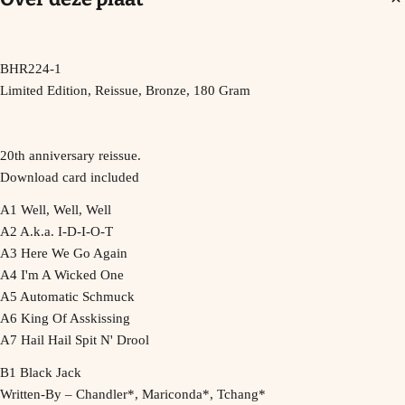
BHR224-1
Limited Edition, Reissue, Bronze, 180 Gram
20th anniversary reissue.
Download card included
A1 Well, Well, Well
A2 A.k.a. I-D-I-O-T
A3 Here We Go Again
A4 I'm A Wicked One
A5 Automatic Schmuck
A6 King Of Asskissing
A7 Hail Hail Spit N' Drool
B1 Black Jack
Written-By – Chandler*, Mariconda*, Tchang*