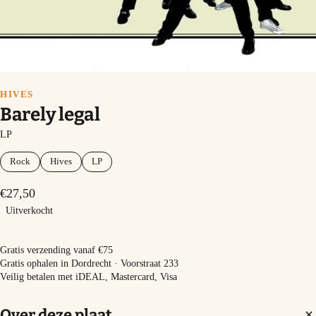
HIVES
Barely legal
LP
Rock
Hives
LP
€27,50
Uitverkocht
Uitverkocht
Gratis verzending vanaf €75
Gratis ophalen in Dordrecht · Voorstraat 233
Veilig betalen met iDEAL, Mastercard, Visa
Over deze plaat