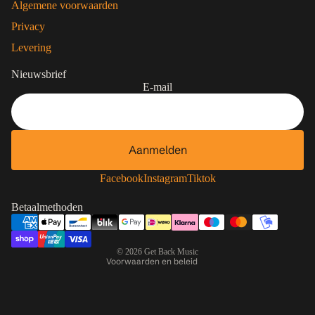
Algemene voorwaarden
Privacy
Levering
Nieuwsbrief
E-mail
Aanmelden
Contactgegevens
Privacybeleid
Facebook
Instagram
Tiktok
Terugbetalingsbeleid
Betaalmethoden
Algemene voorwaarden
Verzendbeleid
© 2026
Get Back Music
Voorwaarden en beleid