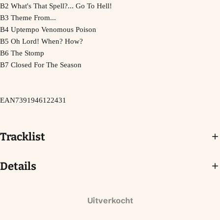
B2 What's That Spell?... Go To Hell!
B3 Theme From...
B4 Uptempo Venomous Poison
B5 Oh Lord! When? How?
B6 The Stomp
B7 Closed For The Season
EAN
7391946122431
Tracklist
Details
Uitverkocht