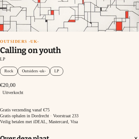
OUTSIDERS -UK-
Calling on youth
LP
Rock
Outsiders -uk-
LP
€20,00
Uitverkocht
Uitverkocht
Gratis verzending vanaf €75
Gratis ophalen in Dordrecht · Voorstraat 233
Veilig betalen met iDEAL, Mastercard, Visa
Over deze plaat