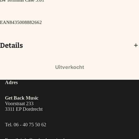
B4 Terminal Case 3:01
EAN8435008882662
Details
Uitverkocht
Adres
Get Back Music
Voorstraat 233
3311 EP Dordrecht
Tel. 06 - 40 75 50 62