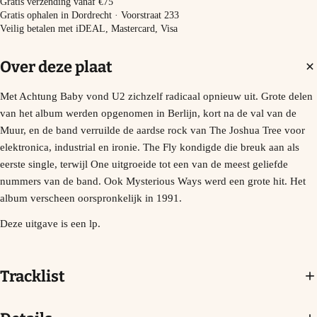
−
+
In winkelmand
Gratis verzending vanaf €75
Gratis ophalen in Dordrecht · Voorstraat 233
Veilig betalen met iDEAL, Mastercard, Visa
Over deze plaat
Met Achtung Baby vond U2 zichzelf radicaal opnieuw uit. Grote delen
van het album werden opgenomen in Berlijn, kort na de val van de
Muur, en de band verruilde de aardse rock van The Joshua Tree voor
elektronica, industrial en ironie. The Fly kondigde die breuk aan als
eerste single, terwijl One uitgroeide tot een van de meest geliefde
nummers van de band. Ook Mysterious Ways werd een grote hit. Het
album verscheen oorspronkelijk in 1991.
Deze uitgave is een lp.
Tracklist