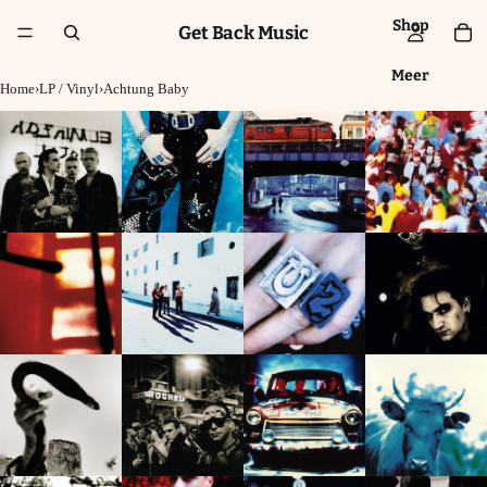
Shop
Get Back Music
Meer
Home
›
LP / Vinyl
›
Achtung Baby