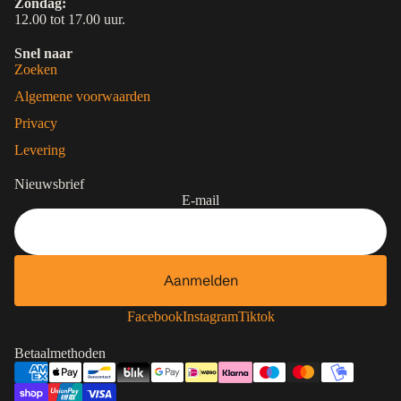
Zondag:
12.00 tot 17.00 uur.
Snel naar
Zoeken
Algemene voorwaarden
Privacy
Levering
Nieuwsbrief
E-mail
Aanmelden
Contactgegevens
Privacybeleid
Facebook
Instagram
Tiktok
Terugbetalingsbeleid
Betaalmethoden
Algemene voorwaarden
Verzendbeleid