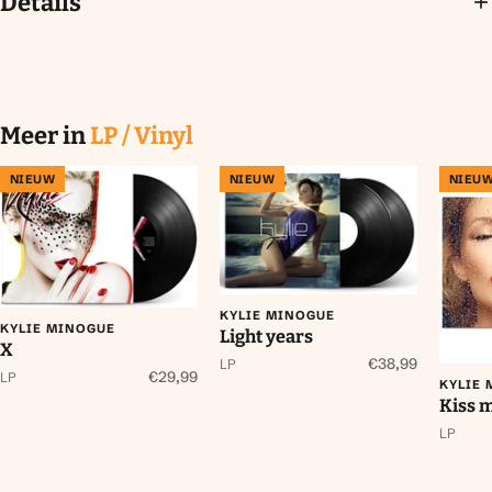
Details
Meer in
LP / Vinyl
NIEUW
NIEUW
NIEU
KYLIE MINOGUE
KYLIE MINOGUE
Light years
X
€38,99
LP
€29,99
LP
KYLIE
Kiss 
LP