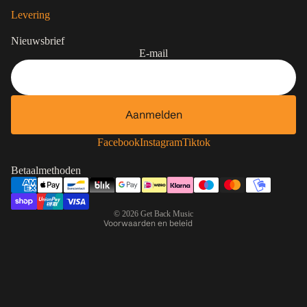
Levering
Nieuwsbrief
E-mail
Aanmelden
Contactgegevens
Privacybeleid
Facebook
Instagram
Tiktok
Terugbetalingsbeleid
Betaalmethoden
Algemene voorwaarden
Verzendbeleid
© 2026
Get Back Music
Voorwaarden en beleid