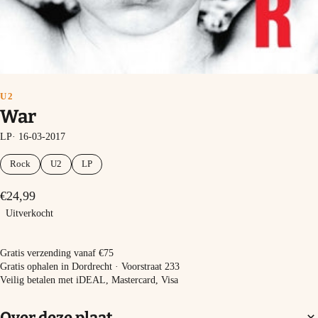
U2
War
LP· 16-03-2017
Rock
U2
LP
€24,99
Uitverkocht
Uitverkocht
Gratis verzending vanaf €75
Gratis ophalen in Dordrecht · Voorstraat 233
Veilig betalen met iDEAL, Mastercard, Visa
Over deze plaat