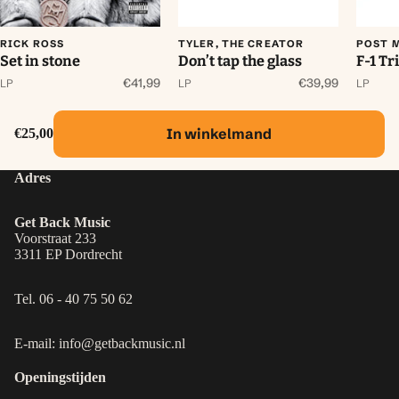
RICK ROSS
TYLER, THE CREATOR
POST 
Set in stone
Don’t tap the glass
F-1 Tr
€41,99
€39,99
LP
LP
LP
In winkelmand
€25,00
Adres
Get Back Music
Voorstraat 233
3311 EP Dordrecht
Tel. 06 - 40 75 50 62
E-mail: info@getbackmusic.nl
Openingstijden