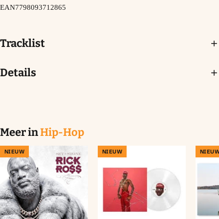
EAN
7798093712865
Tracklist
Details
Meer in
Hip-Hop
NIEUW
NIEUW
NIEU