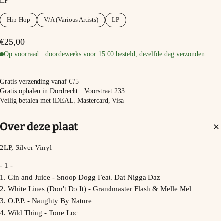
LP
Hip-Hop
V/A (Various Artists)
LP
€25,00
Op voorraad · doordeweeks voor 15:00 besteld, dezelfde dag verzonden
−
+
In winkelmand
Gratis verzending vanaf €75
Gratis ophalen in Dordrecht · Voorstraat 233
Veilig betalen met iDEAL, Mastercard, Visa
Over deze plaat
2LP, Silver Vinyl
- 1 -
1. Gin and Juice - Snoop Dogg Feat. Dat Nigga Daz
2. White Lines (Don't Do It) - Grandmaster Flash & Melle Mel
3. O.P.P. - Naughty By Nature
4. Wild Thing - Tone Loc