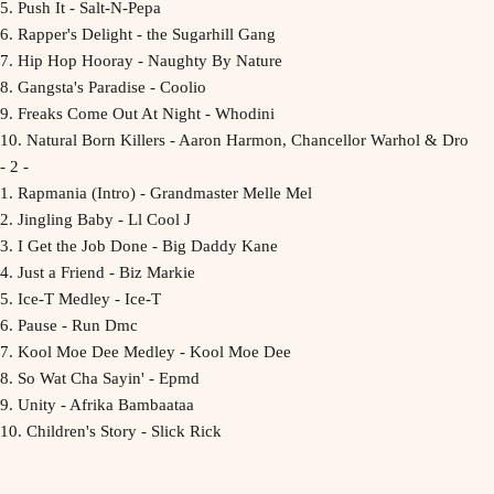
5. Push It - Salt-N-Pepa
6. Rapper's Delight - the Sugarhill Gang
7. Hip Hop Hooray - Naughty By Nature
8. Gangsta's Paradise - Coolio
9. Freaks Come Out At Night - Whodini
10. Natural Born Killers - Aaron Harmon, Chancellor Warhol & Dro
- 2 -
1. Rapmania (Intro) - Grandmaster Melle Mel
2. Jingling Baby - Ll Cool J
3. I Get the Job Done - Big Daddy Kane
4. Just a Friend - Biz Markie
5. Ice-T Medley - Ice-T
6. Pause - Run Dmc
7. Kool Moe Dee Medley - Kool Moe Dee
8. So Wat Cha Sayin' - Epmd
9. Unity - Afrika Bambaataa
10. Children's Story - Slick Rick