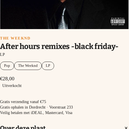
THE WEEKND
After hours remixes -black friday-
LP
Pop
The Weeknd
LP
€28,00
Uitverkocht
Uitverkocht
Gratis verzending vanaf €75
Gratis ophalen in Dordrecht · Voorstraat 233
Veilig betalen met iDEAL, Mastercard, Visa
Over deze plaat