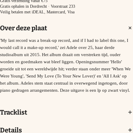
−
+
In winkelmand
Gratis verzending vanaf €75
Gratis ophalen in Dordrecht · Voorstraat 233
Veilig betalen met iDEAL, Mastercard, Visa
Over deze plaat
'My last record was a break-up record, and if I had to label this one, I
would call it a make-up record,' zei Adele over 25, haar derde
studioalbum uit 2015. Het album draait om verstreken tijd, ouder
worden en goedmaken wat bleef liggen. Openingsnummer 'Hello'
groeide uit tot een wereldwijde hit; verder staan onder meer 'When We
Were Young', 'Send My Love (To Your New Lover)' en 'All I Ask' op
het album. Adeles stem staat centraal in overwegend ingetogen, door
piano gedragen arrangementen. Deze uitgave is een lp op zwart vinyl.
Tracklist
Details