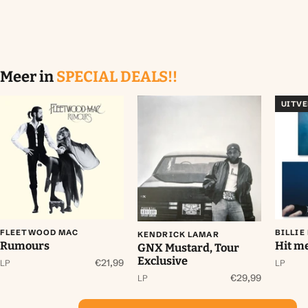
Meer in
SPECIAL DEALS!!
UITV
FLEETWOOD MAC
BILLIE
KENDRICK LAMAR
Rumours
Hit me
GNX Mustard, Tour
Exclusive
€21,99
LP
LP
€29,99
LP