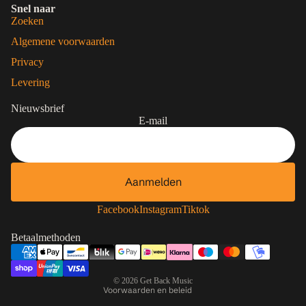
Snel naar
Zoeken
Algemene voorwaarden
Privacy
Levering
Nieuwsbrief
E-mail
Aanmelden
Contactgegevens
Privacybeleid
Facebook
Instagram
Tiktok
Terugbetalingsbeleid
Betaalmethoden
Algemene voorwaarden
Verzendbeleid
© 2026
Get Back Music
Voorwaarden en beleid