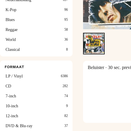
K-Pop
96
Blues
95
Reggae
58
World
36
Classical
8
FORMAAT
Beluister
· 30 sec. prev
LP / Vinyl
6386
CD
282
7-inch
74
10-inch
9
12-inch
82
DVD & Blu-ray
37