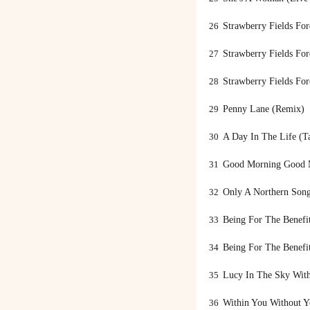
26
Strawberry Fields Fo
27
Strawberry Fields For
28
Strawberry Fields For
29
Penny Lane (Remix)
30
A Day In The Life (T
31
Good Morning Good M
32
Only A Northern Song
33
Being For The Benefit
34
Being For The Benefit
35
Lucy In The Sky With
36
Within You Without Y