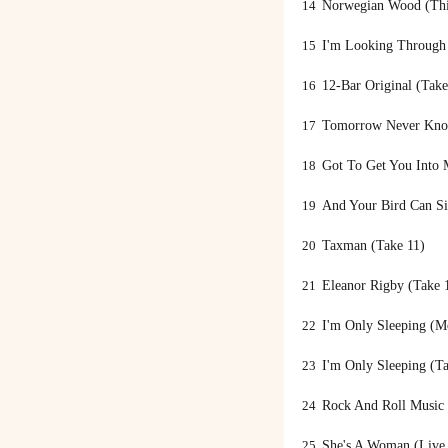
14
Norwegian Wood (Thi
15
I'm Looking Through
16
12-Bar Original (Take
17
Tomorrow Never Kno
18
Got To Get You Into 
19
And Your Bird Can Si
20
Taxman (Take 11)
21
Eleanor Rigby (Take 
22
I'm Only Sleeping (M
23
I'm Only Sleeping (Ta
24
Rock And Roll Music 
25
She's A Woman (Live