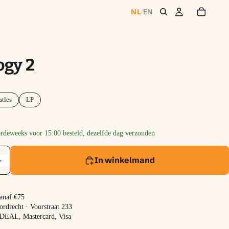
NL
EN
/
ogy 2
tles
LP
rdeweeks voor 15:00 besteld, dezelfde dag verzonden
+
In winkelmand
vanaf €75
ordrecht · Voorstraat 233
 iDEAL, Mastercard, Visa