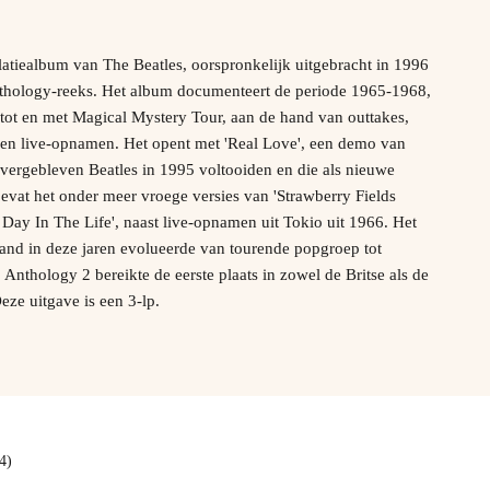
atiealbum van The Beatles, oorspronkelijk uitgebracht in 1996
nthology-reeks. Het album documenteert de periode 1965-1968,
 tot en met Magical Mystery Tour, aan de hand van outtakes,
s en live-opnamen. Het opent met 'Real Love', een demo van
vergebleven Beatles in 1995 voltooiden en die als nieuwe
bevat het onder meer vroege versies van 'Strawberry Fields
A Day In The Life', naast live-opnamen uit Tokio uit 1966. Het
and in deze jaren evolueerde van tourende popgroep tot
Anthology 2 bereikte de eerste plaats in zowel de Britse als de
eze uitgave is een 3-lp.
4)