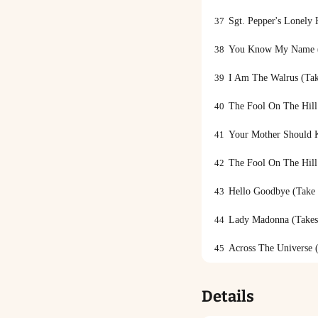
37
Sgt. Pepper's Lonely 
38
You Know My Name 
39
I Am The Walrus (Tak
40
The Fool On The Hil
41
Your Mother Should 
42
The Fool On The Hill
43
Hello Goodbye (Take
44
Lady Madonna (Takes
45
Across The Universe 
Details