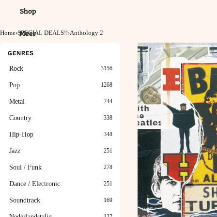
Shop
Home
›
SPECIAL DEALS!!
›
Anthology 2
Meer
GENRES
Rock
3156
Pop
1268
Metal
744
Country
338
Hip-Hop
348
Jazz
251
Soul / Funk
278
Dance / Electronic
251
Soundtrack
169
Nederlandstalig
127