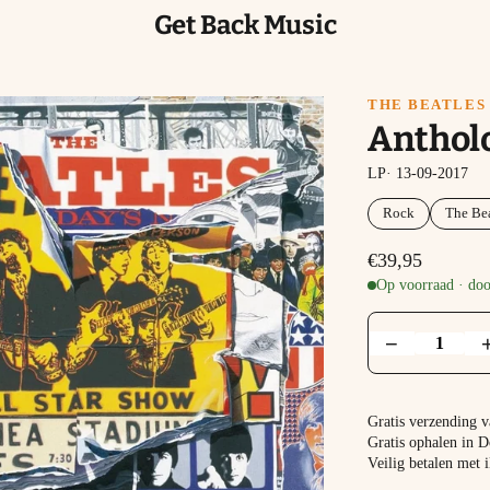
Get Back Music
THE BEATLES
Anthol
LP· 13-09-2017
Rock
The Bea
€39,95
Op voorraad · doo
−
Gratis verzending 
Gratis ophalen in D
Veilig betalen met