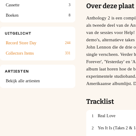
Over deze plaat
Cassette
3
Boeken
8
Anthology 2 is een compil
als tweede deel van de A
van de sessies voor Help!
UITGELICHT
demo's, alternatieve take
Record Store Day
244
John Lennon die de drie o
Collectors Items
331
single verscheen. Verder 
Forever', 'Yesterday' en '
album laat horen hoe de b
ARTIESTEN
experimentele studioband. 
Bekijk alle artiesten
Amerikaanse albumlijst. D
Tracklist
1
Real Love
2
Yes It Is (Takes 2 & 1