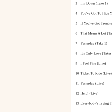
3
I'm Down (Take 1)
4
You've Got To Hide Y
5
If You've Got Trouble
6
That Means A Lot (Ta
7
Yesterday (Take 1)
8
It's Only Love (Take
9
I Feel Fine (Live)
10
Ticket To Ride (Live)
11
Yesterday (Live)
12
Help! (Live)
13
Everybody's Trying 