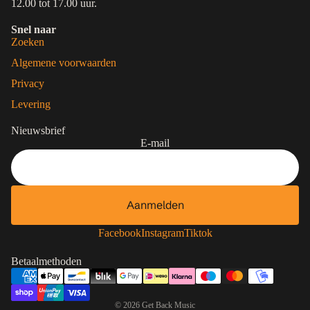
12.00 tot 17.00 uur.
Snel naar
Zoeken
Algemene voorwaarden
Privacy
Levering
Nieuwsbrief
E-mail
Aanmelden
Contactgegevens
Privacybeleid
Facebook
Instagram
Tiktok
Terugbetalingsbeleid
Betaalmethoden
Algemene voorwaarden
Verzendbeleid
© 2026
Get Back Music