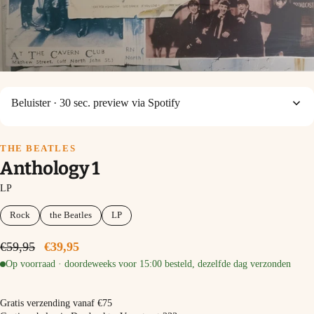
Beluister
· 30 sec. preview via Spotify
THE BEATLES
Anthology 1
LP
Rock
the Beatles
LP
€59,95
€39,95
Op voorraad · doordeweeks voor 15:00 besteld, dezelfde dag verzonden
−
+
In winkelmand
Gratis verzending vanaf €75