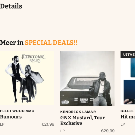
Details
Meer in
SPECIAL DEALS!!
UITV
FLEETWOOD MAC
BILLIE
KENDRICK LAMAR
Rumours
Hit me
GNX Mustard, Tour
Exclusive
€21,99
LP
LP
€29,99
LP