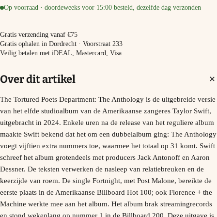
Op voorraad · doordeweeks voor 15:00 besteld, dezelfde dag verzonden
−
+
In winkelmand
Gratis verzending vanaf €75
Gratis ophalen in Dordrecht · Voorstraat 233
Veilig betalen met iDEAL, Mastercard, Visa
Over dit artikel
The Tortured Poets Department: The Anthology is de uitgebreide versie
van het elfde studioalbum van de Amerikaanse zangeres Taylor Swift,
uitgebracht in 2024. Enkele uren na de release van het reguliere album
maakte Swift bekend dat het om een dubbelalbum ging: The Anthology
voegt vijftien extra nummers toe, waarmee het totaal op 31 komt. Swift
schreef het album grotendeels met producers Jack Antonoff en Aaron
Dessner. De teksten verwerken de nasleep van relatiebreuken en de
keerzijde van roem. De single Fortnight, met Post Malone, bereikte de
eerste plaats in de Amerikaanse Billboard Hot 100; ook Florence + the
Machine werkte mee aan het album. Het album brak streamingrecords
en stond wekenlang op nummer 1 in de Billboard 200. Deze uitgave is