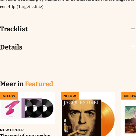
een 4-lp (Target-editie).
Tracklist
Details
Meer in
Featured
NIEUW
NIEUW
NIEU
NEW ORDER
The rest of new order