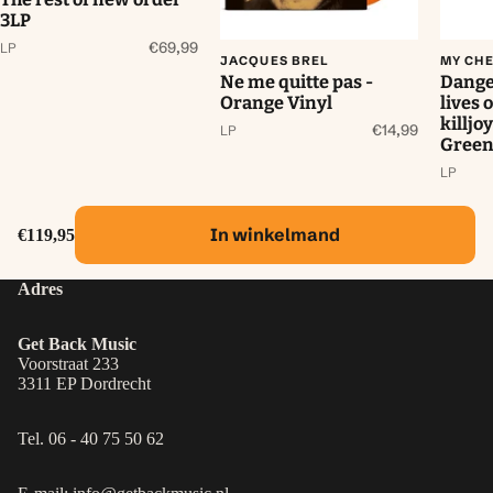
3LP
€69,99
LP
JACQUES BREL
MY CH
Ne me quitte pas -
Danger
Orange Vinyl
lives 
killjo
€14,99
LP
Green
LP
In winkelmand
€119,95
Adres
Get Back Music
Voorstraat 233
3311 EP Dordrecht
Tel. 06 - 40 75 50 62