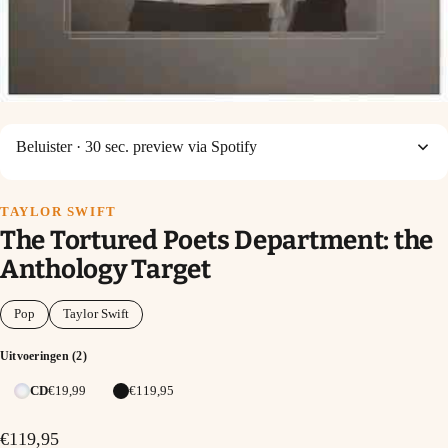
Beluister
· 30 sec. preview via Spotify
TAYLOR SWIFT
The Tortured Poets Department: the
Anthology Target
Pop
Taylor Swift
Uitvoeringen (2)
CD
€19,99
€119,95
€119,95