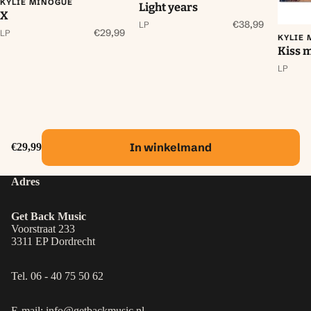
KYLIE MINOGUE
Light years
X
€38,99
LP
€29,99
LP
KYLIE
Kiss 
LP
In winkelmand
€29,99
Adres
Get Back Music
Voorstraat 233
3311 EP Dordrecht
Tel. 06 - 40 75 50 62
E-mail: info@getbackmusic.nl