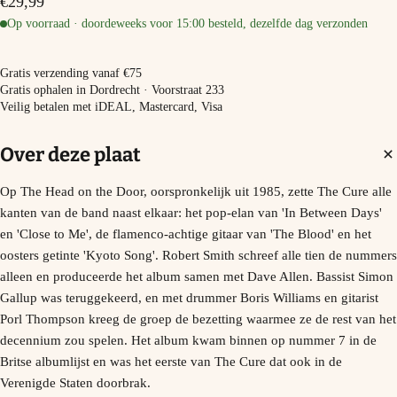
€29,99
Op voorraad · doordeweeks voor 15:00 besteld, dezelfde dag verzonden
−
+
In winkelmand
Gratis verzending vanaf €75
Gratis ophalen in Dordrecht · Voorstraat 233
Veilig betalen met iDEAL, Mastercard, Visa
Over deze plaat
Op The Head on the Door, oorspronkelijk uit 1985, zette The Cure alle
kanten van de band naast elkaar: het pop-elan van 'In Between Days'
en 'Close to Me', de flamenco-achtige gitaar van 'The Blood' en het
oosters getinte 'Kyoto Song'. Robert Smith schreef alle tien de nummers
alleen en produceerde het album samen met Dave Allen. Bassist Simon
Gallup was teruggekeerd, en met drummer Boris Williams en gitarist
Porl Thompson kreeg de groep de bezetting waarmee ze de rest van het
decennium zou spelen. Het album kwam binnen op nummer 7 in de
Britse albumlijst en was het eerste van The Cure dat ook in de
Verenigde Staten doorbrak.