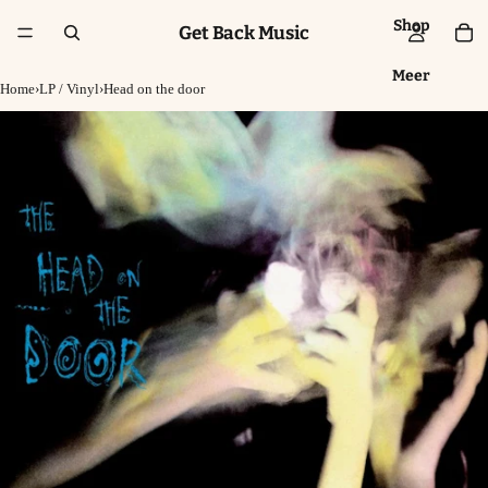
Shop
Get Back Music
Meer
Home
›
LP / Vinyl
›
Head on the door