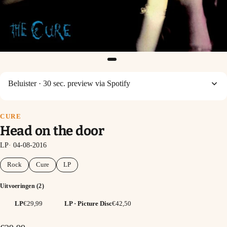
Beluister
· 30 sec. preview via Spotify
CURE
Head on the door
LP· 04-08-2016
Rock
Cure
LP
Uitvoeringen (2)
LP
LP · Picture Disc
€29,99
€42,50